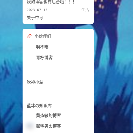
我的博客也有后台啦！！！
2023-07-15
生活
关于中考
小伙伴们
啊不嘟
青柠博客
吹神小站
蓝冰の知识库