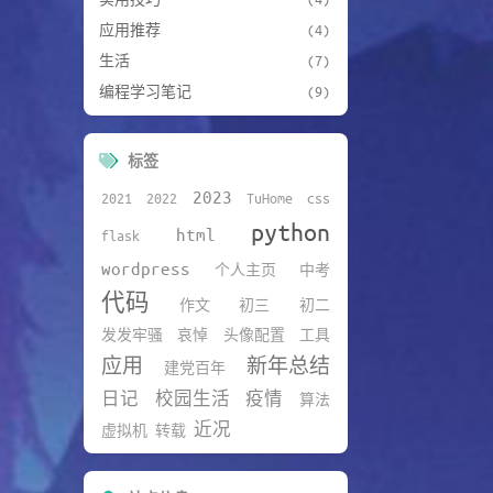
应用推荐
(4)
生活
(7)
编程学习笔记
(9)
标签
2023
2021
2022
TuHome
css
python
html
flask
wordpress
个人主页
中考
代码
作文
初三
初二
发发牢骚
哀悼
头像配置
工具
应用
新年总结
建党百年
日记
校园生活
疫情
算法
近况
虚拟机
转载