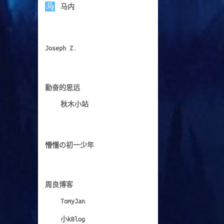
黄杰敏的博客
御宅男の博客
马内
Joseph Z.
勤奋的思远
秋木小站
懵懂の初一少年