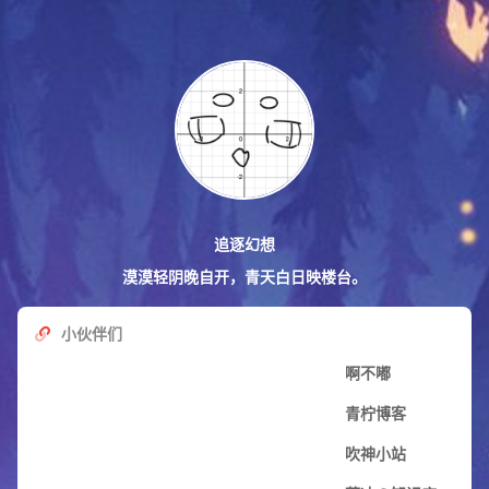
追逐幻想
漠漠轻阴晚自开，青天白日映楼台。
小伙伴们
啊不嘟
青柠博客
吹神小站