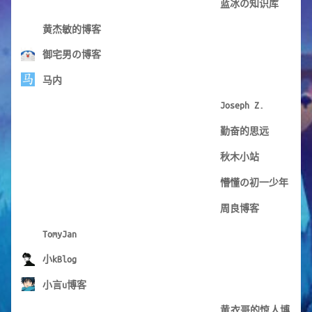
蓝冰の知识库
黄杰敏的博客
御宅男の博客
马内
Joseph Z.
勤奋的思远
秋木小站
懵懂の初一少年
周良博客
TomyJan
小kBlog
小言u博客
黄衣哥的惊人博